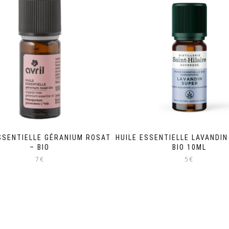
plusieurs
variations.
Les
options
peuvent
être
choisies
sur
la
page
du
produit
SSENTIELLE GÉRANIUM ROSAT
HUILE ESSENTIELLE LAVANDIN
– BIO
BIO 10ML
7€
5€