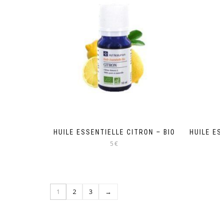
HUILE ESSENTIELLE CITRON – BIO
HUILE E
5€
1
2
3
→