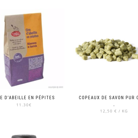
RE D’ABEILLE EN PÉPITES
COPEAUX DE SAVON PUR 
11.30€
–
12,50 € / KG
Ce
produit
a