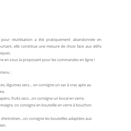
 pour réutilisation a été pratiquement abandonnée en
urtant, elle constitue une mesure de choix face aux défis
iques.
he en vous la proposant pour les commandes en ligne !
ntenu :
pâtes, légumes secs… on consigne un sac à vrac apte au
re.
 apéro, fruits secs…on consigne un bocal en verre.
e vinaigre, on consigne en bouteille en verre à bouchon
s d’entretien…on consigne les bouteilles adaptées aux
ien.