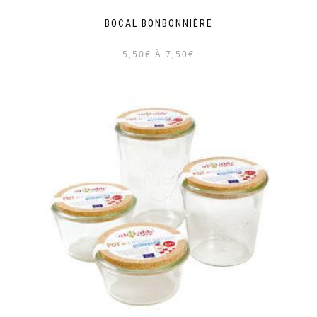
BOCAL BONBONNIÈRE
–
5,50€ À 7,50€
Ce
produit
a
plusieurs
variations.
Les
options
peuvent
être
choisies
sur
la
page
du
produit