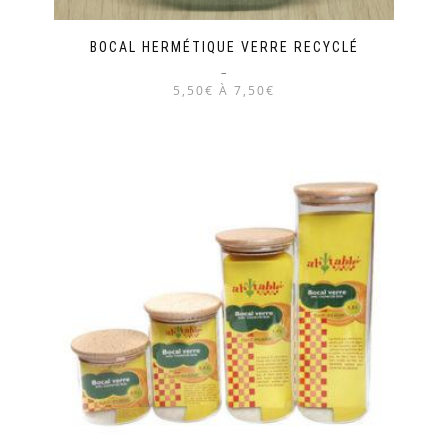
BOCAL HERMÉTIQUE VERRE RECYCLÉ
–
5,50€ À 7,50€
Ce
produit
a
plusieurs
variations.
Les
options
peuvent
être
choisies
sur
la
page
du
produit