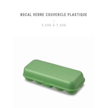
BOCAL VERRE COUVERCLE PLASTIQUE
–
5,50€ À 7,50€
Ce
produit
a
plusieurs
variations.
Les
options
peuvent
être
choisies
sur
la
page
du
produit