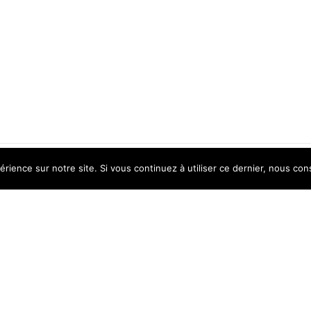
érience sur notre site. Si vous continuez à utiliser ce dernier, nous con
PRODUITS EXCLUSIFS
Catégorie spéciale de produits