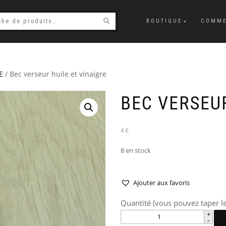
BOUTIQUE
COMME
E
/ Bec verseur huile et vinaigre
BEC VERSEUR
4€
8 en stock
Ajouter aux favoris
Quantité (vous pouvez taper le