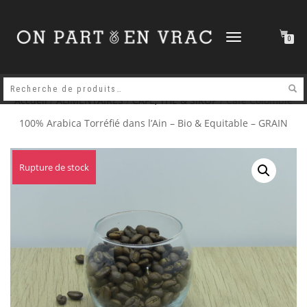
DÉPLIER
0
LA
NAVIGATION
Accueil
/
ALIMENTAIRES
/
CAFE, THE & SIROP
/ Café Colombie
100% Arabica Torréfié dans l’Ain – Bio & Equitable – GRAIN
Rupture de stock