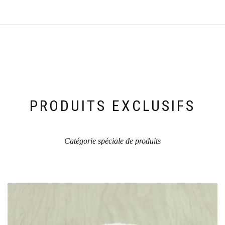
a
plusieurs
variations.
Les
options
peuvent
être
choisies
sur
la
PRODUITS EXCLUSIFS
page
du
produit
Catégorie spéciale de produits