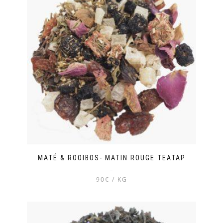
MATÉ & ROOIBOS- MATIN ROUGE TEATAP
–
90€ / KG
Ce
produit
a