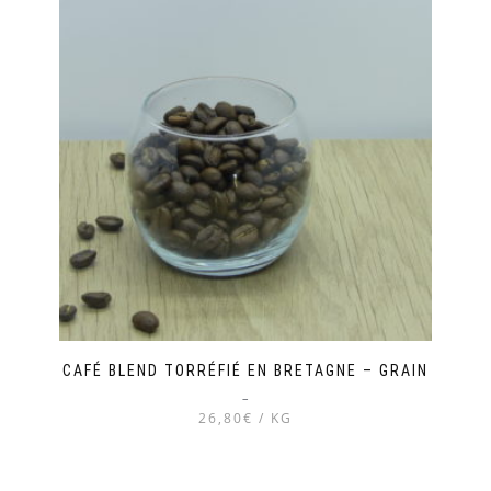
plusieurs
variations.
Les
options
peuvent
être
choisies
sur
la
page
du
produit
CAFÉ BLEND TORRÉFIÉ EN BRETAGNE – GRAIN
–
26,80€ / KG
Ce
produit