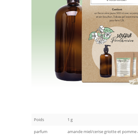
Poids
1 g
parfum
amande miel/cerise griotte et pomme acid