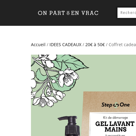
Accueil
/
IDEES CADEAUX
/
20€ à 50€
/ Coffret cade