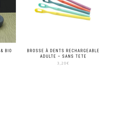
& BIO
BROSSE À DENTS RECHARGEABLE
ADULTE – SANS TETE
3,20€
Ce
produit
a
plusieurs
variations.
Les
options
peuvent
être
choisies
sur