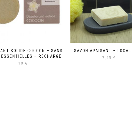
ANT SOLIDE COCOON – SANS
SAVON APAISANT – LOCAL 
 ESSENTIELLES – RECHARGE
7,45 €
10 €
Le
Le
prix
prix
initial
actuel
était :
est :
12,00€.
10,00€.