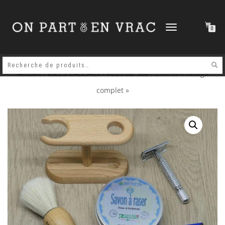
DÉPLIER
0
LA
NAVIGATION
Accueil
/
IDEES CADEAUX
/
PLUS DE 50€
/ Coffret « rasage
complet »