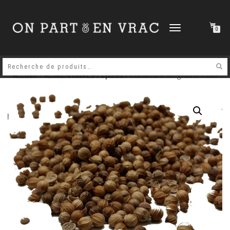
DÉPLIER
0
LA
NAVIGATION
Accueil
/
ALIMENTAIRES
/
Epices
/ Coriandre en grains – bio