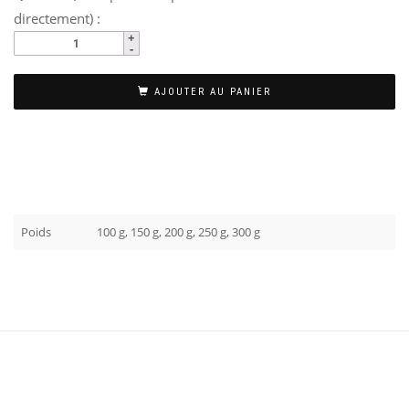
directement) :
AJOUTER AU PANIER
Poids
100 g, 150 g, 200 g, 250 g, 300 g