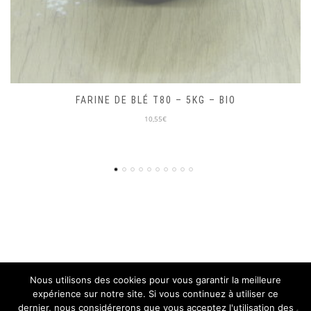
MIEL D’ACACIA 250G – LOCAL
10,00€
Nous utilisons des cookies pour vous garantir la meilleure
expérience sur notre site. Si vous continuez à utiliser ce
© ON PART EN VRAC 2018, TOUS DROITS RÉSERVÉS
dernier, nous considérerons que vous acceptez l'utilisation des