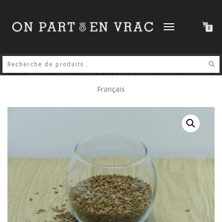
DÉPLIER
0
LA
NAVIGATION
Accueil
/
ALIMENTAIRES
/
Graines
/ Graines de lin brun – Bio &
Français