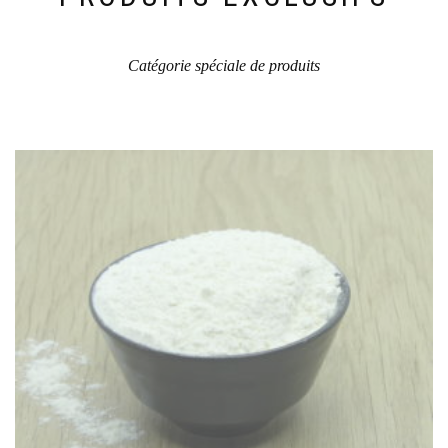
du
produit
Catégorie spéciale de produits