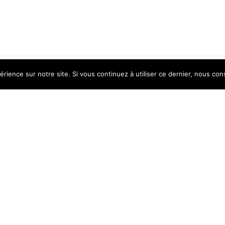
érience sur notre site. Si vous continuez à utiliser ce dernier, nous con
PRODUITS EXCLUSIFS
Catégorie spéciale de produits