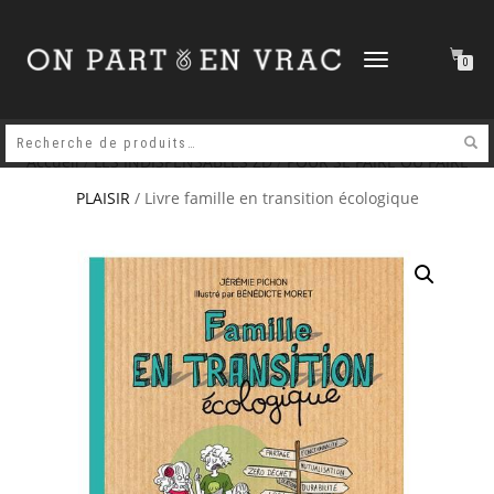
DÉPLIER
0
LA
NAVIGATION
Accueil
/
LES INDISPENSABLES ZD
/
POUR SE FAIRE OU FAIRE
PLAISIR
/ Livre famille en transition écologique