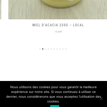
MIEL D’ACACIA 250G – LOCAL
10,00€
Nous utilisons des cookies pour vous garantir la meilleure
expérience sur notre site. Si vous continuez à utiliser ce
© ON PART EN VRAC 2018, TOUS DROITS RÉSERVÉS
dernier, nous considérerons que vous acceptez l'utilisation des
SITE DÉVELOPPÉ PAR L'
ISEN CONCEPT
cookies.