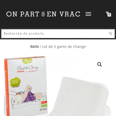
DÉPLIER
0
LA
NAVIGATION
Accueil
/
LES INDISPENSABLES ZD
/
DANS LA SALLE DE
BAIN
/ Lot de 5 gants de change