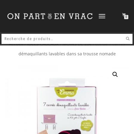
DÉPLIER
0
LA
NAVIGATION
Accueil
/
IDEES CADEAUX
/
MOINS DE 20€
/ Lot de 7 carrés
démaquillants lavables dans sa trousse nomade