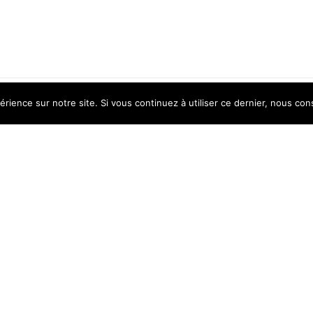
érience sur notre site. Si vous continuez à utiliser ce dernier, nous con
PRODUITS EXCLUSIFS
Catégorie spéciale de produits