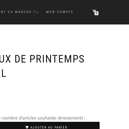
NT ÇA MARCHE ?
MON COMPTE
0
UX DE PRINTEMPS
AL
 nombre d'articles souhaités directement) :
AJOUTER AU PANIER