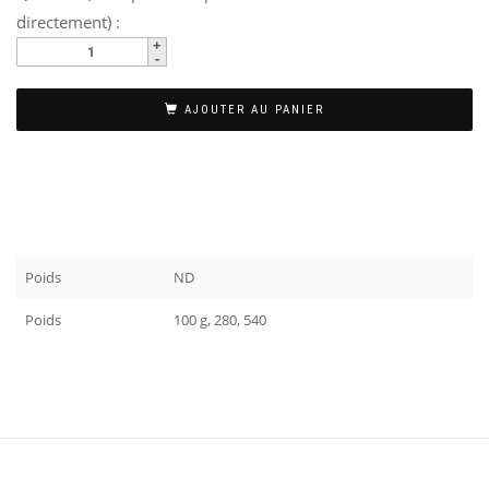
directement) :
AJOUTER AU PANIER
Poids
ND
Poids
100 g, 280, 540