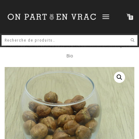
DÉPLIER
0
LA
NAVIGATION
Accueil
/
ALIMENTAIRES
/
Fruits secs
/ Noisette décortiquée –
Bio