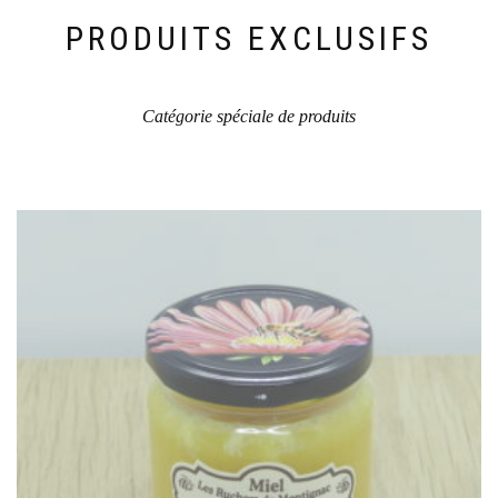
la
PRODUITS EXCLUSIFS
page
du
produit
Catégorie spéciale de produits