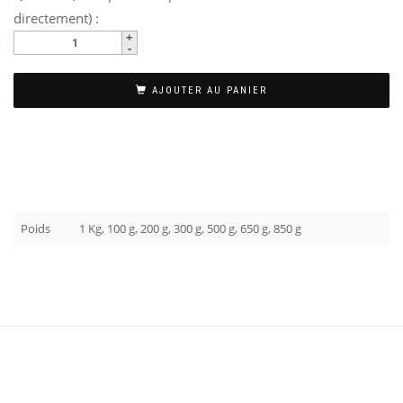
directement) :
AJOUTER AU PANIER
Poids
1 Kg, 100 g, 200 g, 300 g, 500 g, 650 g, 850 g