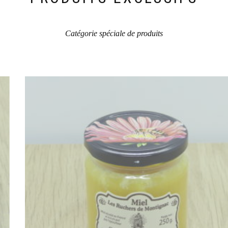
du
produit
Catégorie spéciale de produits