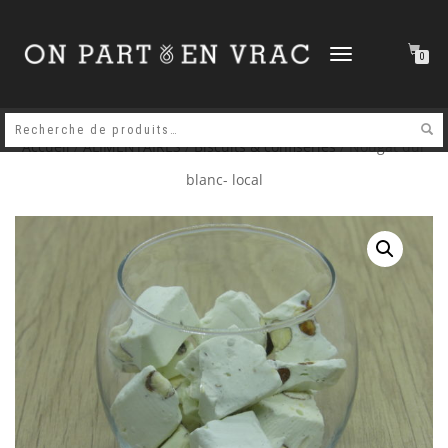
DÉPLIER
0
LA
NAVIGATION
Accueil
/
ALIMENTAIRES
/
Biscuits & confiseries
/ Nougat dur
blanc- local