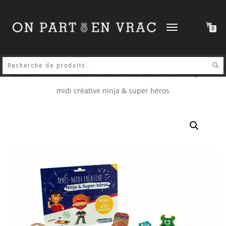
DÉPLIER
0
LA
NAVIGATION
Accueil
/
IDEES CADEAUX
/
MOINS DE 20€
/ Pochette Après-
midi créative ninja & super héros