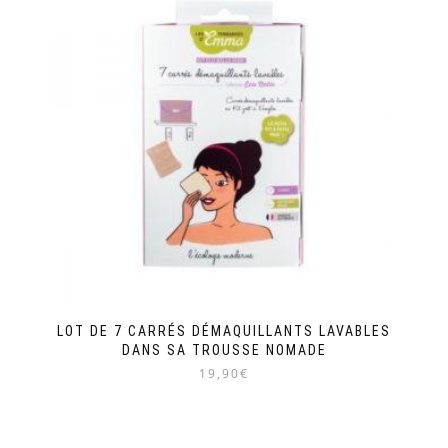
plusieurs
variations.
Les
options
peuvent
être
choisies
sur
la
page
du
produit
LOT DE 7 CARRÉS DÉMAQUILLANTS LAVABLES
DANS SA TROUSSE NOMADE
19,90€