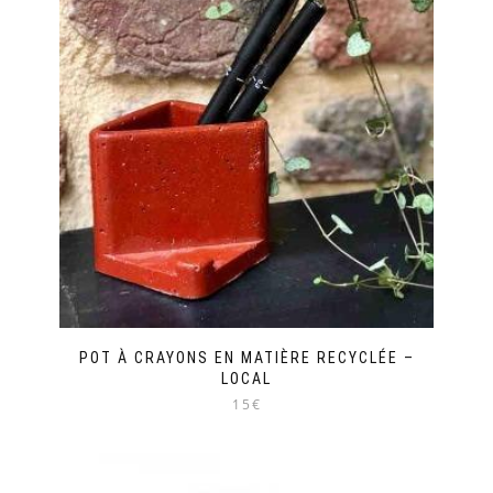
POT À CRAYONS EN MATIÈRE RECYCLÉE –
LOCAL
15€
Ce
produit
a