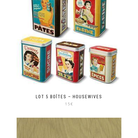
variations.
Les
options
peuvent
être
choisies
sur
la
page
du
produit
LOT 5 BOÎTES – HOUSEWIVES
15€