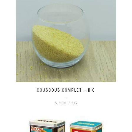
COUSCOUS COMPLET – BIO
–
5,10€ / KG
Ce
produit
a
plusieurs