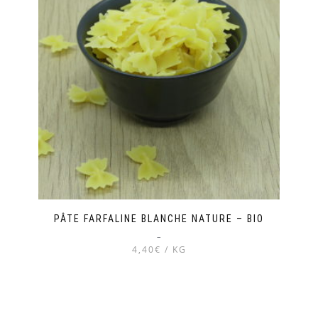
variations.
Les
options
peuvent
être
choisies
sur
la
page
du
produit
PÂTE FARFALINE BLANCHE NATURE – BIO
–
4,40€ / KG
Ce
produit
a
plusieurs