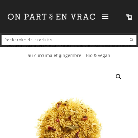
DÉPLIER
0
LA
NAVIGATION
Accueil
/
ALIMENTAIRES
/
Pâtes, riz & cie
/ Riz basmati sauté
au curcuma et gingembre – Bio & vegan