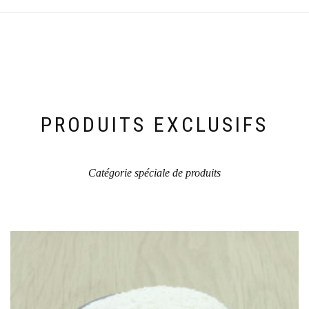
variations.
Les
options
peuvent
être
choisies
sur
la
PRODUITS EXCLUSIFS
page
du
produit
Catégorie spéciale de produits