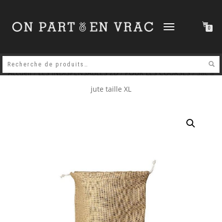
DÉPLIER
0
LA
NAVIGATION
Accueil
/
LES INDISPENSABLES ZD
/
POUR LES COURSES
/ Sac à
jute taille XL