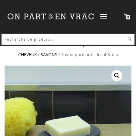
DÉPLIER
0
LA
NAVIGATION
Accueil
/
SAVONS & COSMETIQUES
/
CORPS &
CHEVEUX
/
SAVONS
/ Savon purifiant – local & bio