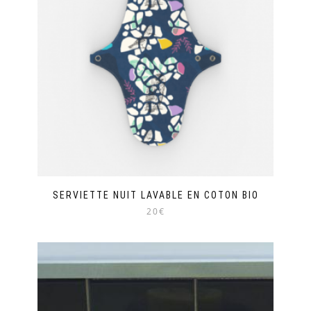
SERVIETTE NUIT LAVABLE EN COTON BIO
20€
Ce
produit
a
plusieurs
variations.
Les