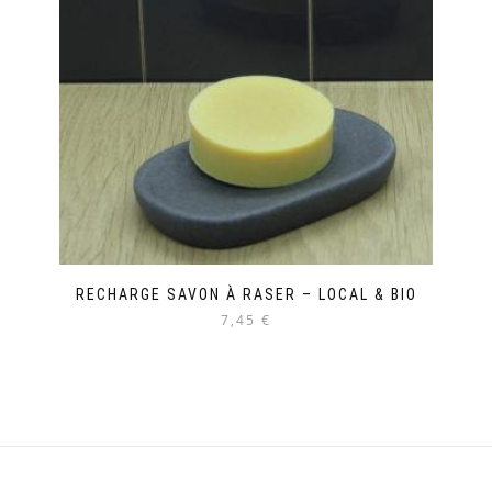
options
peuvent
être
choisies
sur
la
page
du
produit
RECHARGE SAVON À RASER – LOCAL & BIO
7,45 €