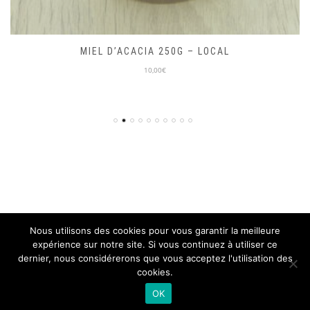
MIEL D’ACACIA 250G – LOCAL
10,00€
Nous utilisons des cookies pour vous garantir la meilleure
expérience sur notre site. Si vous continuez à utiliser ce
© ON PART EN VRAC 2018, TOUS DROITS RÉSERVÉS
dernier, nous considérerons que vous acceptez l'utilisation des
SITE DÉVELOPPÉ PAR L'
ISEN CONCEPT
cookies.
Mentions légales
CGV
OK