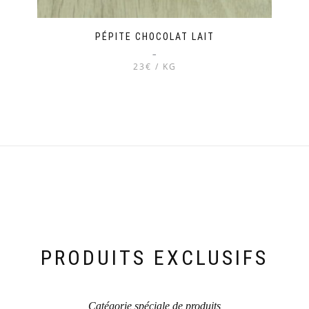
PÉPITE CHOCOLAT LAIT
–
23€ / KG
Ce
produit
a
plusieurs
variations.
Les
options
peuvent
être
choisies
sur
la
PRODUITS EXCLUSIFS
page
du
produit
Catégorie spéciale de produits