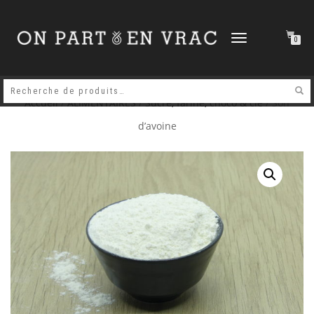
DÉPLIER
0
LA
NAVIGATION
Accueil
/
ALIMENTAIRES
/
Sucre, farine, choco & cie
/ Son
d’avoine