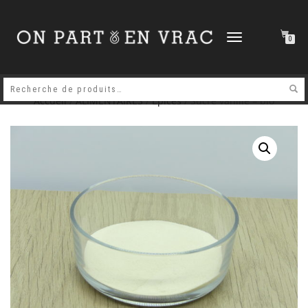
DÉPLIER
0
LA
NAVIGATION
Accueil
/
ALIMENTAIRES
/
Epices
/ Sucre vanillé – bio