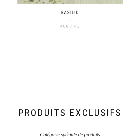
BASILIC
–
40€ / KG
Ce
produit
a
plusieurs
variations.
Les
options
peuvent
être
choisies
sur
la
PRODUITS EXCLUSIFS
page
du
produit
Catégorie spéciale de produits