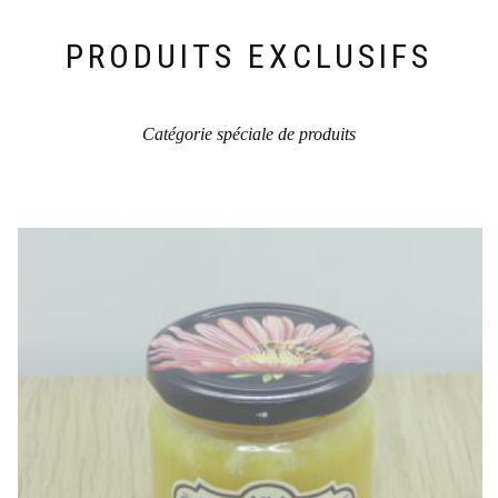
sur
la
PRODUITS EXCLUSIFS
page
du
produit
Catégorie spéciale de produits