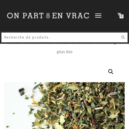
DÉPLIER
0
LA
NAVIGATION
Accueil
/
ALIMENTAIRES
/
CAFE, THE & SIROP
/ Tisane digest
plus bio