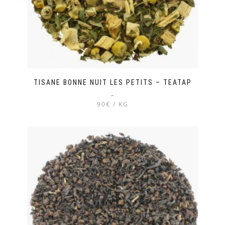
page
du
produit
TISANE BONNE NUIT LES PETITS – TEATAP
–
90€ / KG
Ce
produit
a
plusieurs
variations.
Les
options
peuvent
être
choisies
sur