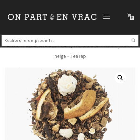
DÉPLIER
0
LA
NAVIGATION
Accueil
/
ALIMENTAIRES
/
CAFE, THE & SIROP
/ Tisane jour de
neige – TeaTap