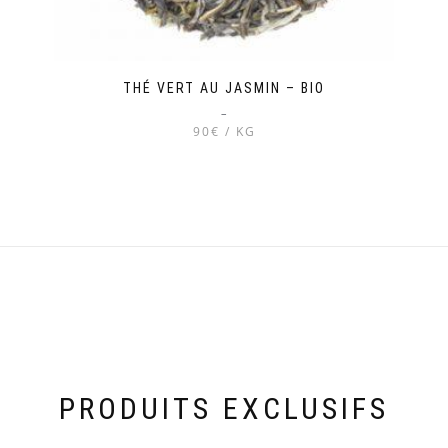
THÉ VERT AU JASMIN – BIO
–
90€ / KG
Ce
produit
a
plusieurs
variations.
Les
options
peuvent
être
choisies
sur
la
PRODUITS EXCLUSIFS
page
du
produit