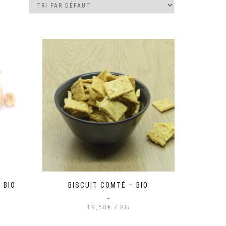
 BIO
BISCUIT COMTÉ – BIO
–
19,50€ / KG
Ce