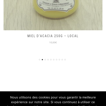
MIEL D’ACACIA 250G – LOCAL
10,00€
Nous utilisons des cookies pour vous garantir la meilleure
expérience sur notre site. Si vous continuez à utiliser ce
© ON PART EN VRAC 2018, TOUS DROITS RÉSERVÉS