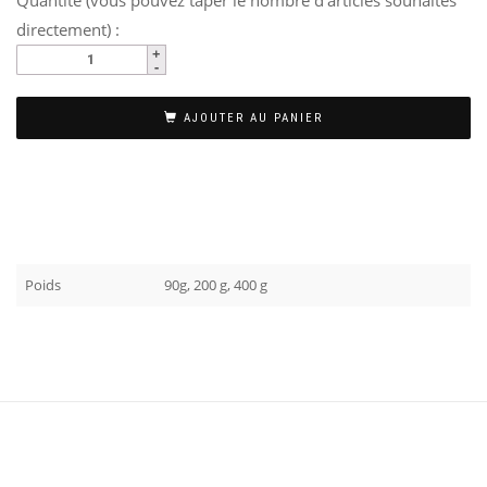
Quantité (vous pouvez taper le nombre d'articles souhaités
directement) :
AJOUTER AU PANIER
Poids
90g, 200 g, 400 g