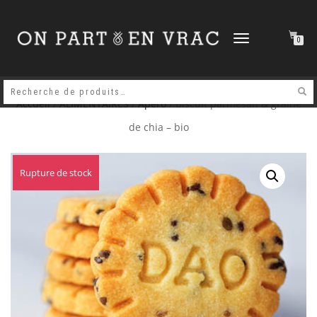
DÉPLIER
0
LA
NAVIGATION
Accueil
/
ALIMENTAIRES
/
Apéro
/ Biscuit parmesan & graine
de chia – bio
Rupture de stock