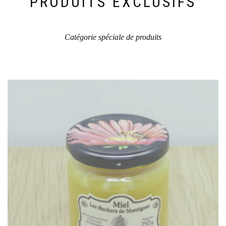
PRODUITS EXCLUSIFS
du
produit
Catégorie spéciale de produits