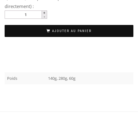
directement) :
AJOUTER AU PANIER
Poids
140g, 280g, 60g