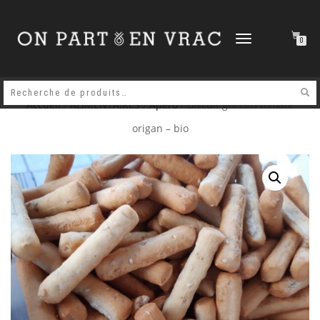
DÉPLIER
0
LA
NAVIGATION
Accueil
/
ALIMENTAIRES
/
Apéro
/ Biscuit gressin tomate
origan – bio