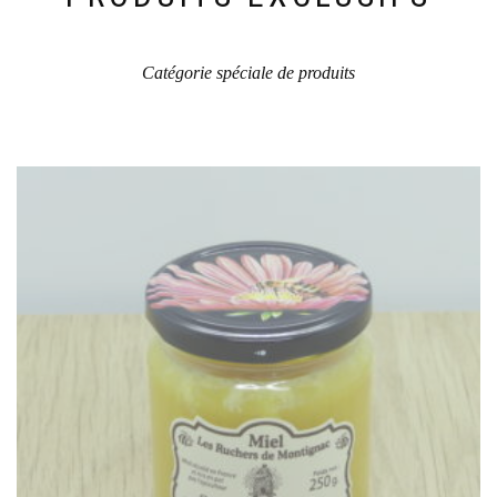
du
produit
Catégorie spéciale de produits