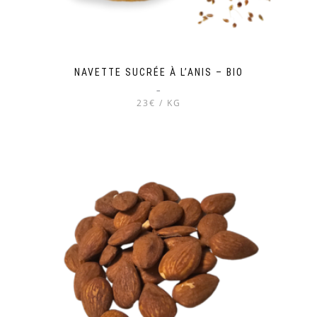
NAVETTE SUCRÉE À L’ANIS – BIO
–
23€ / KG
Ce
produit
a
plusieurs
variations.
Les
options
peuvent
être
choisies
sur
la
page
du