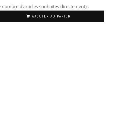
 nombre d'articles souhaités directement) :
AJOUTER AU PANIER