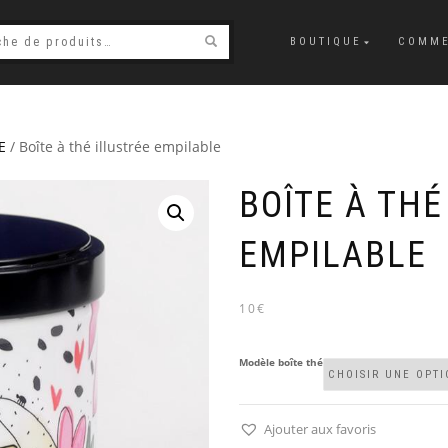
BOUTIQUE
COMME
E
/ Boîte à thé illustrée empilable
BOÎTE À THÉ
EMPILABLE
10€
Modèle boîte thé
Ajouter aux favoris