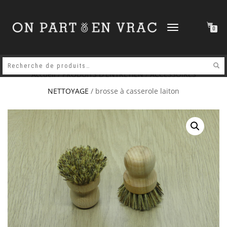
DÉPLIER
0
LA
NAVIGATION
Accueil
/
PRODUITS D'ENTRETIEN
/
ACCESSOIRES
NETTOYAGE
/ brosse à casserole laiton