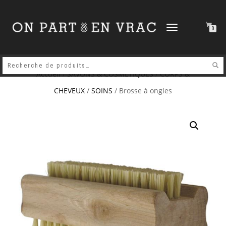
DÉPLIER
0
LA
NAVIGATION
Accueil
/
SAVONS & COSMETIQUES
/
CORPS &
CHEVEUX
/
SOINS
/ Brosse à ongles