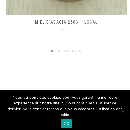
MIEL D’ACACIA 250G – LOCAL
10,00€
Nous utilisons des cookies pour vous garantir la meilleure
expérience sur notre site. Si vous continuez à utiliser ce
© ON PART EN VRAC 2018, TOUS DROITS RÉSERVÉS
dernier, nous considérerons que vous acceptez l'utilisation des
SITE DÉVELOPPÉ PAR L'
ISEN CONCEPT
cookies.
Mentions légales
CGV
OK