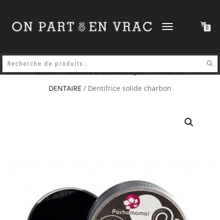
DÉPLIER
0
LA
NAVIGATION
Accueil
/
SAVONS & COSMETIQUES
/
HYGIÈNE
DENTAIRE
/ Dentifrice solide charbon