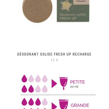
choisies
sur
la
page
du
produit
DÉODORANT SOLIDE FRESH UP RECHARGE
12 €