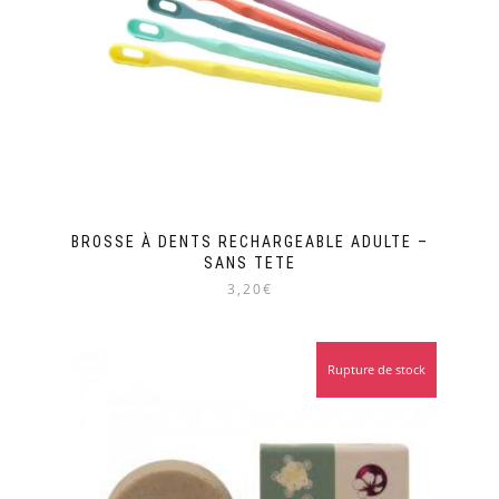
BROSSE À DENTS RECHARGEABLE ADULTE –
SANS TETE
3,20€
Ce
produit
a
Rupture de stock
plusieurs
variations.
Les
options
peuvent
être