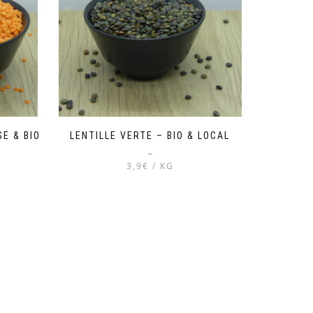
SE & BIO
LENTILLE VERTE – BIO & LOCAL
–
3,9€ / KG
Ce
produit
a
plusieurs
variations.
Les
options
peuvent
être
choisies