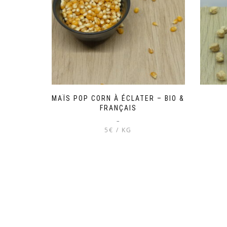
MAÏS POP CORN À ÉCLATER – BIO &
FRANÇAIS
–
5€ / KG
Ce
produit
a
plusieurs
variations.
Les
options
peuvent
être