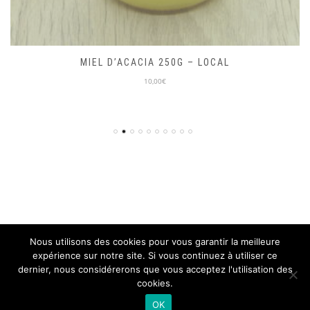
MIEL D’ACACIA 250G – LOCAL
10,00€
Nous utilisons des cookies pour vous garantir la meilleure
expérience sur notre site. Si vous continuez à utiliser ce
© ON PART EN VRAC 2018, TOUS DROITS RÉSERVÉS
dernier, nous considérerons que vous acceptez l'utilisation des
SITE DÉVELOPPÉ PAR L'
ISEN CONCEPT
cookies.
Mentions légales
CGV
OK