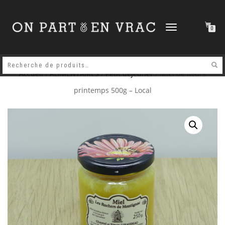
DÉPLIER
0
LA
NAVIGATION
Accueil
/
ALIMENTAIRES
/
Petit déjeuner
/ Miel de fleurs
printemps 500g – Local