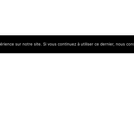
érience sur notre site. Si vous continuez à utiliser ce dernier, nous con
PRODUITS EXCLUSIFS
Catégorie spéciale de produits