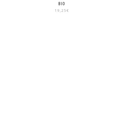
BIO
19,25€