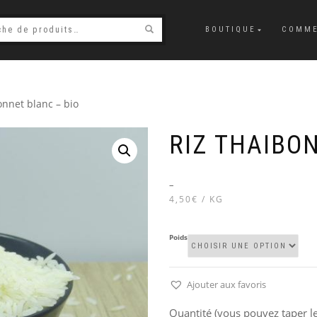
BOUTIQUE
COMME
onnet blanc – bio
RIZ THAIBO
–
4,50€ / KG
Poids
Ajouter aux favoris
Quantité (vous pouvez taper le