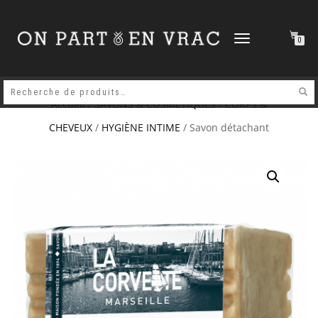
DÉPLIER
0
LA
NAVIGATION
Accueil
/
SAVONS & COSMETIQUES
/
CORPS &
CHEVEUX
/
HYGIÈNE INTIME
/ Savon détachant