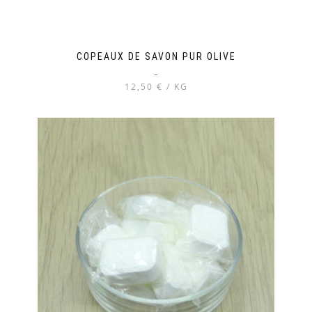
COPEAUX DE SAVON PUR OLIVE
–
12,50 € / KG
Ce
produit
a
plusieurs
variations.
Les
options
peuvent
être
choisies
sur
la
page
du
produit