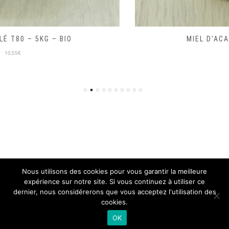
MIEL D’ACACIA 250G – LOCAL
10,00€
Nous utilisons des cookies pour vous garantir la meilleure
expérience sur notre site. Si vous continuez à utiliser ce
© ON PART EN VRAC 2018, TOUS DROITS RÉSERVÉS
dernier, nous considérerons que vous acceptez l'utilisation des
SITE DÉVELOPPÉ PAR L'
ISEN CONCEPT
cookies.
Mentions légales
CGV
OK