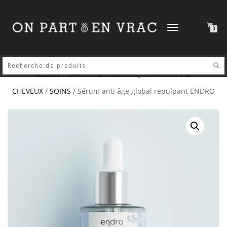
DÉPLIER
0
LA
NAVIGATION
Accueil
/
SAVONS & COSMETIQUES
/
CORPS &
CHEVEUX
/
SOINS
/ Sérum anti âge global repulpant ENDRO