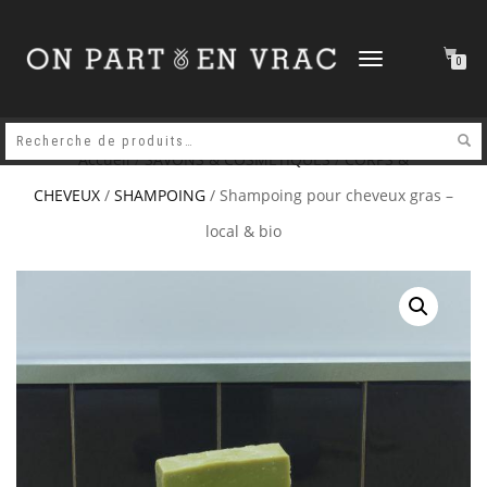
DÉPLIER
0
LA
NAVIGATION
Accueil
/
SAVONS & COSMETIQUES
/
CORPS &
CHEVEUX
/
SHAMPOING
/ Shampoing pour cheveux gras –
local & bio