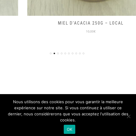
MIEL D’ACACIA 250G – LOCAL
10,00€
Nous utilisons des cookies pour vous garantir la meilleure
expérience sur notre site. Si vous continuez à utiliser ce
© ON PART EN VRAC 2018, TOUS DROITS RÉSERVÉS
dernier, nous considérerons que vous acceptez l'utilisation des
SITE DÉVELOPPÉ PAR L'
ISEN CONCEPT
cookies.
Mentions légales
CGV
OK