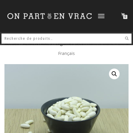
DÉPLIER
0
LA
NAVIGATION
Accueil
/
ALIMENTAIRES
/
Légumes secs
/ Haricot blanc – Bio &
Français