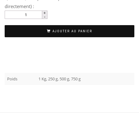
directement) :
AJOUTER AU PANIER
Poids
1 Kg, 250 g, 500 g, 750 g