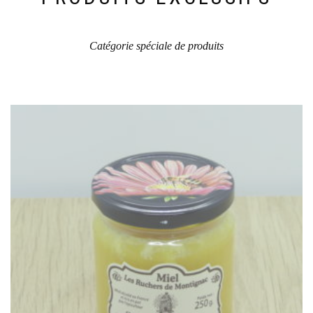
du
produit
Catégorie spéciale de produits