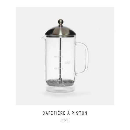
Ce
produit
a
plusieurs
variations.
Les
options
peuvent
être
choisies
sur
la
page
du
produit
CAFETIÈRE À PISTON
25€