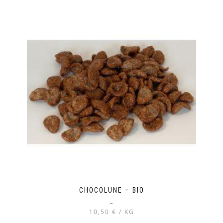
produit
a
plusieurs
variations.
Les
options
peuvent
être
choisies
sur
la
page
du
produit
CHOCOLUNE – BIO
–
10,50 € / KG