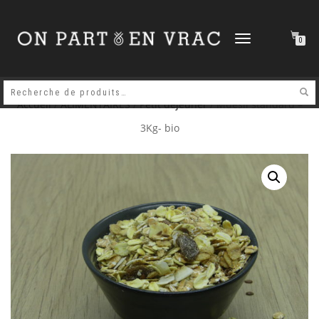
DÉPLIER
0
LA
NAVIGATION
Accueil
/
ALIMENTAIRES
/
Petit déjeuner
/ Muesli standard –
3Kg- bio