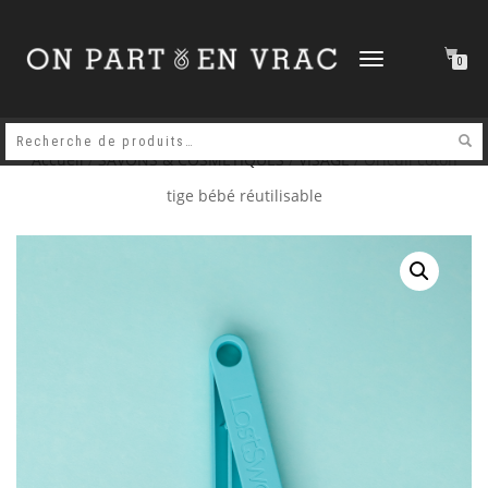
DÉPLIER
0
LA
NAVIGATION
Accueil
/
SAVONS & COSMETIQUES
/
VISAGE
/ Oriculi coton
tige bébé réutilisable