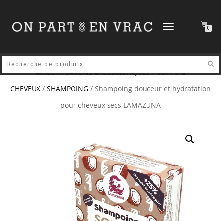
DÉPLIER
0
LA
NAVIGATION
Accueil
/
SAVONS & COSMETIQUES
/
CORPS &
CHEVEUX
/
SHAMPOING
/ Shampoing douceur et hydratation
pour cheveux secs LAMAZUNA