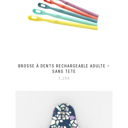
BROSSE À DENTS RECHARGEABLE ADULTE –
SANS TETE
3,20€
Ce
produit
a
plusieurs
variations.
Les
options
peuvent