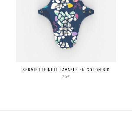
être
choisies
sur
la
page
du
produit
SERVIETTE NUIT LAVABLE EN COTON BIO
20€
Ce
produit
a
plusieurs
variations.
Les
options
peuvent