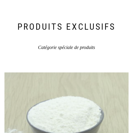
être
choisies
sur
la
PRODUITS EXCLUSIFS
page
du
produit
Catégorie spéciale de produits