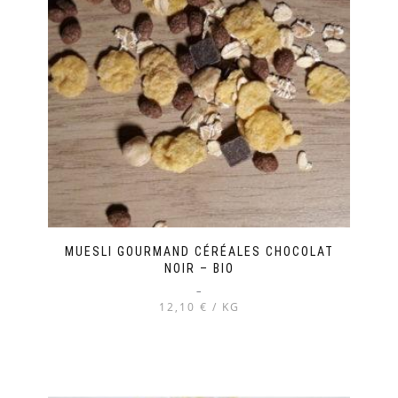
MUESLI GOURMAND CÉRÉALES CHOCOLAT
NOIR – BIO
–
12,10 € / KG
Ce
produit
a
plusieurs