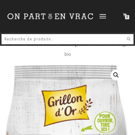
DÉPLIER
0
LA
NAVIGATION
Accueil
/
ALIMENTAIRES
/
Petit déjeuner
/ Chocolune – 3kg-
bio