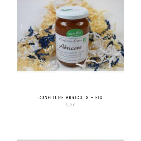
variations.
Les
options
peuvent
être
choisies
sur
la
page
du
produit
CONFITURE ABRICOTS – BIO
6,2€