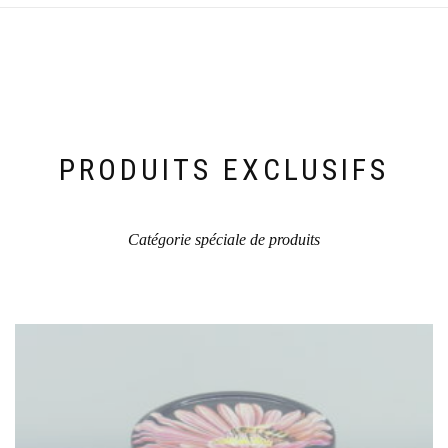
variations.
Les
options
peuvent
être
choisies
sur
la
PRODUITS EXCLUSIFS
page
du
produit
Catégorie spéciale de produits