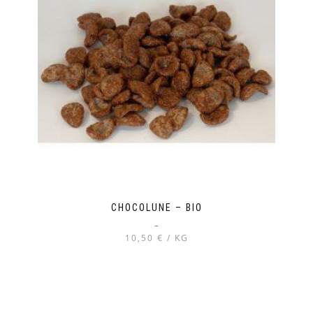
CHOCOLUNE – BIO
–
10,50 € / KG
Ce
produit
a
plusieurs