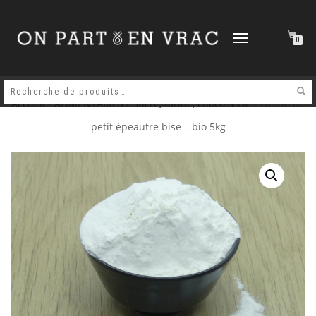
DÉPLIER
0
LA
NAVIGATION
Accueil
/
ALIMENTAIRES
/
Sucre, farine, choco & cie
/ Farine de
petit épeautre bise – bio 5kg