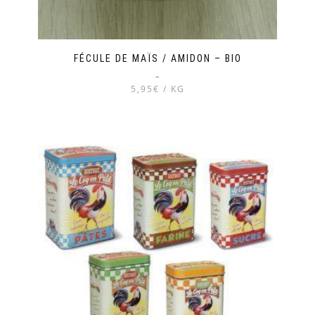
FÉCULE DE MAÏS / AMIDON – BIO
–
5,95€ / KG
Ce
produit
a
plusieurs
variations.
Les
options
peuvent
être
choisies
sur
la
page
du
produit