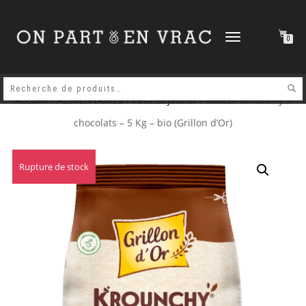
DÉPLIER
0
LA
NAVIGATION
Accueil
/
ALIMENTAIRES
/
Petit déjeuner
/ Muesli Krounchy 3
chocolats – 5 Kg – bio (Grillon d’Or)
Rupture de stock